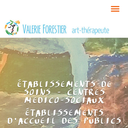
TO
Skip
to
NA
content
ÉTABLISSEMENTS DE
SOINS - CENTRES
MEDICO-SOCIAUX
ÉTABLISSEMENTS
D'ACCUEIL DES PUBLICS